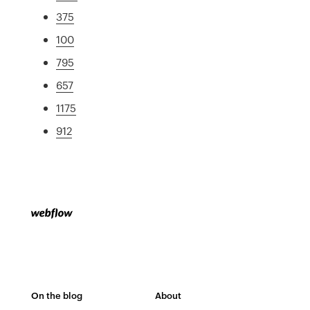
375
100
795
657
1175
912
On the blog
About